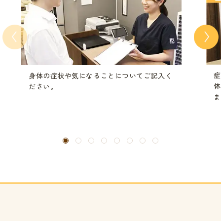
症
身体の症状や気になることについてご記入く
体
ださい。
ま