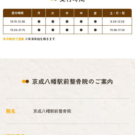
受付時間
月
火
水
木
金
土・日・祝
10:15-13:00
●
●
●
●
●
8:30-12:30
15:30-21:15
●
●
●
●
●
15:00-17:30
年中無休で営業
※年末年始を除きます
京成八幡駅前整骨院のご案内
院名
京成八幡駅前整骨院