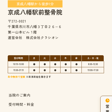
京成八幡駅から徒歩1分
京成八幡駅前整骨院
〒272-0021
千葉県市川市八幡３丁目２６−６
第一山本ビル１階
運営会社 株式会社クラシオン
受付時間
月
火
水
木
金
土・日・祝
10:15-13:00
●
●
●
●
●
8:30-12:30
15:30-21:15
●
●
●
●
●
15:00-17:30
年中無休で営業
※年末年始を除きます
当院のご案内
受付時間・料金
営
業