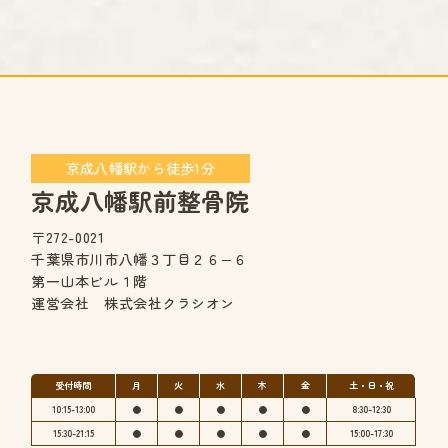
京成八幡駅から徒歩1分
京成八幡駅前整骨院
〒272-0021
千葉県市川市八幡３丁目２６−６
第一山本ビル１階
運営会社 株式会社クラシオン
受付時間
月
火
水
木
金
土・日・祝
10:15-13:00
●
●
●
●
●
8:30-12:30
15:30-21:15
●
●
●
●
●
15:00-17:30