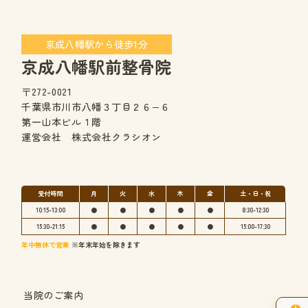
京成八幡駅から徒歩1分
京成八幡駅前整骨院
〒272-0021
千葉県市川市八幡３丁目２６−６
第一山本ビル１階
運営会社 株式会社クラシオン
受付時間
月
火
水
木
金
土・日・祝
10:15-13:00
●
●
●
●
●
8:30-12:30
15:30-21:15
●
●
●
●
●
15:00-17:30
年中無休で営業
※年末年始を除きます
当院のご案内