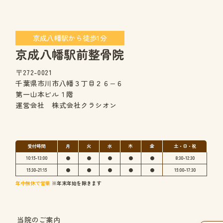
京成八幡駅から徒歩1分
京成八幡駅前整骨院
〒272-0021
千葉県市川市八幡３丁目２６−６
第一山本ビル１階
運営会社 株式会社クラシオン
受付時間
月
火
水
木
金
土・日・祝
10:15-13:00
●
●
●
●
●
8:30-12:30
15:30-21:15
●
●
●
●
●
15:00-17:30
年中無休で営業
※年末年始を除きます
当院のご案内