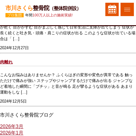
市川さくら
整骨院
（整体院併設）
眼精疲労
プロ集団
年間
100万人以上の施術実績!
こんなお悩みはありませんか？ 目がずっと疲れている 目が充血している 目
が乾く 目がかすむ 目がまぶしく感じて日常生活に支障が出てしまう 症状が
長く続くと吐き気・頭痛・肩こりの症状が出る このような症状が出ている場
合は「 […]
2024年12月27日
肉離れ
こんなお悩みはありませんか？ ふくらはぎの変形や変色が異常である 触っ
ただけで痛みが強い ステップやジャンプするだけで痛みが出る ジャンプな
ど着地した瞬間に「ブチッ」と音が鳴る 足が攣るような症状がある あまり
運動をしな […]
2024年12月5日
市川さくら整骨院ブログ
2026年3月
2026年1月