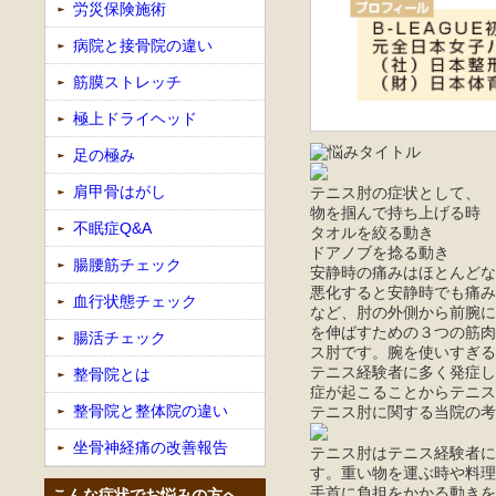
労災保険施術
病院と接骨院の違い
筋膜ストレッチ
極上ドライヘッド
足の極み
肩甲骨はがし
テニス肘の症状として、
物を掴んで持ち上げる時
不眠症Q&A
タオルを絞る動き
ドアノブを捻る動き
腸腰筋チェック
安静時の痛みはほとんどな
悪化すると安静時でも痛み
血行状態チェック
など、肘の外側から前腕に
を伸ばすための３つの筋肉
腸活チェック
ス肘です。腕を使いすぎる
テニス経験者に多く発症し
整骨院とは
症が起こることからテニス
整骨院と整体院の違い
テニス肘に関する当院の考
坐骨神経痛の改善報告
テニス肘はテニス経験者に
す。重い物を運ぶ時や料理
手首に負担をかかる動きを
こんな症状でお悩みの方へ