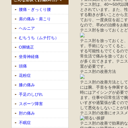
テニス肘は、40〜50代
とされています。また、性
腰痛・ぎっくり腰
する動きが多いことから主
肩の痛み・肩こり
ており、一度炎症を起こす
なので、早めの治療をお勧
ヘルニア
テニス肘を放っておくとど
むちうち（ムチ打ち）
テニス肘を放っておくと、
す。手術になってくると、
O脚矯正
する可能性もでてくるので
常生活で痛みを放っておく
坐骨神経痛
が多く出てきます。テニス
頭痛
置が必要です。
テニス肘の改善方法
花粉症
テニス肘の改善方法として
膝の痛み
には腕、手首をを伸展する
時にはアイシングが必要で
手足のしびれ
ます。仕事や日常生活で腕
いすぎや過緊張が柔ぐので
スポーツ障害
して悪化をしないことが1
テニス肘の改善にオススメ
肘の痛み
不眠症
テニス肘の改善で効果的な