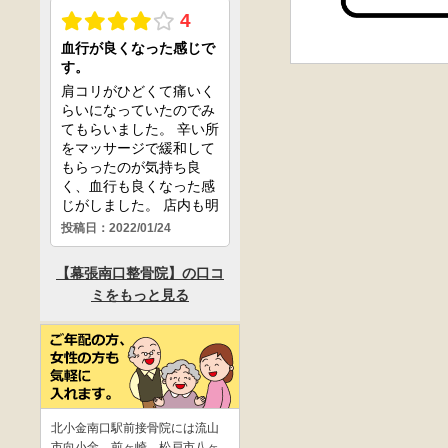
北小金南口駅前接骨院には流山
市向小金、前ヶ崎、松戸市八ヶ