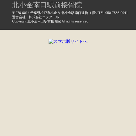
北小金南口駅前接骨院
〒270-0014 千葉県松戸市小金８ 北小金駅南口建物 １階 / TEL:050-7586-9941
運営会社 株式会社エフアール
Copyright 北小金南口駅前接骨院 All rights reserved.