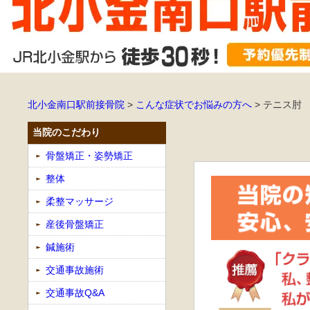
北小金南口駅前接骨院
>
こんな症状でお悩みの方へ
>
テニス肘
当院のこだわり
骨盤矯正・姿勢矯正
整体
柔整マッサージ
産後骨盤矯正
鍼施術
交通事故施術
交通事故Q&A