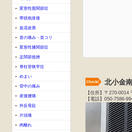
変形性股関節症
帯状疱疹後
血流改善
首の痛み・首コリ
変形性膝関節症
足関節捻挫
脊柱管狭窄症
めまい
北小金
背中の痛み
【住所】〒270-00
産後腰痛
【電話】050-7586-99
外反母趾
片頭痛
肉離れ