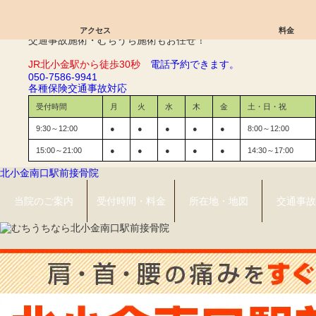
テニス肘｜北小金南口駅前接骨院
アクセス
料金
交通事故施術・むちうち施術もお任せ！
JR北小金駅から徒歩30秒
電話予約できます。
050-7586-9941
各種保険
交通事故対応
受付時間
月
火
水
木
金
土・日・祝
9:30～12:00
●
●
●
●
●
8:00～12:00
15:00～21:00
●
●
●
●
●
14:30～17:00
北小金南口駅前接骨院
当院のご案内
受付時間・料金
所在地・地図
交通事故