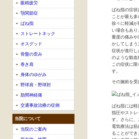
眼精疲労
ばね指の症状
顎関節症
ことが最も多
徐々に軽減が
ばね指
い場合もあり
ストレートネック
重度の痛みや
かしてしまう
オスグッド
症状が進行し
骨盤の歪み
のような観血
この症状に限
巻き肩
す。
身体のゆがみ
その施術を受
野球肩・野球肘
肋間神経痛
交通事故治療の症例
ばね指には軽
指圧やストレ
当院について
す。さらに、
電気療法は筋
当院のご案内
ることができ