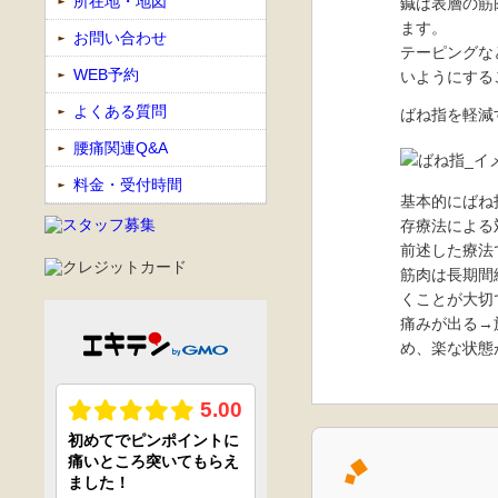
所在地・地図
鍼は表層の筋
ます。
お問い合わせ
テーピングな
WEB予約
いようにする
よくある質問
ばね指を軽減
腰痛関連Q&A
料金・受付時間
基本的にばね
存療法による
前述した療法
筋肉は長期間
くことが大切
痛みが出る→
め、楽な状態