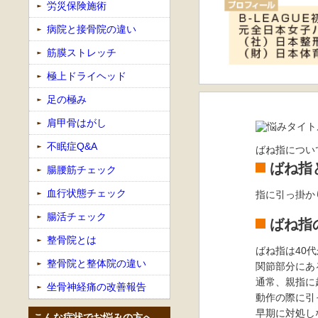
労災保険施術
病院と接骨院の違い
筋膜ストレッチ
極上ドライヘッド
足の極み
肩甲骨はがし
不眠症Q&A
ばね指につい
ばね指
腸腰筋チェック
血行状態チェック
指に引っ掛か
腸活チェック
ばね指
整骨院とは
ばね指は40
整骨院と整体院の違い
関節部分にあ
通常、親指に
坐骨神経痛の改善報告
動作の際に引
早期に対処し
こんな症状でお悩みの方へ