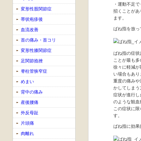
・運動不足で
変形性股関節症
招くことがあ
ます。
帯状疱疹後
ばね指を放っ
血流改善
首の痛み・首コリ
変形性膝関節症
ばね指の症状
ことが最も多
足関節捻挫
徐々に軽減が
脊柱管狭窄症
い場合もあり
重度の痛みや
めまい
かしてしまう
背中の痛み
症状が進行し
のような観血
産後腰痛
この症状に限
外反母趾
す。
片頭痛
ばね指に効果
肉離れ