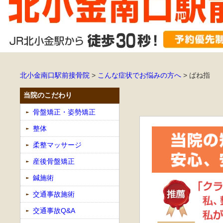
北小金南口駅前接骨院
>
こんな症状でお悩みの方へ
>
ばね指
当院のこだわり
骨盤矯正・姿勢矯正
整体
柔整マッサージ
産後骨盤矯正
鍼施術
交通事故施術
交通事故Q&A