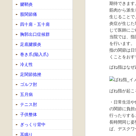
期待できます
腱鞘炎
筋肉から派生
股関節痛
生じることで
炎症が生じた
四十肩・五十肩
じて医師にご
胸郭出口症候群
当院では、指
を行います。
足底腱膜炎
指の関節は日
巻き爪(陥入爪)
くことをおす
冷え性
ばね指はなぜ
足関節捻挫
ゴルフ肘
ばね指が起こ
五月病
・日常生活や
テニス肘
の関節に負担
子供整体
行ったりする
長時間同じ姿
ぎっくり背中
ば、デスクワ
耳鳴り