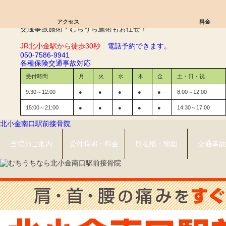
ばね指｜北小金南口駅前接骨院
アクセス
料金
交通事故施術・むちうち施術もお任せ！
JR北小金駅から徒歩30秒
電話予約できます。
050-7586-9941
各種保険
交通事故対応
受付時間
月
火
水
木
金
土・日・祝
9:30～12:00
●
●
●
●
●
8:00～12:00
15:00～21:00
●
●
●
●
●
14:30～17:00
北小金南口駅前接骨院
当院のご案内
受付時間・料金
所在地・地図
交通事故