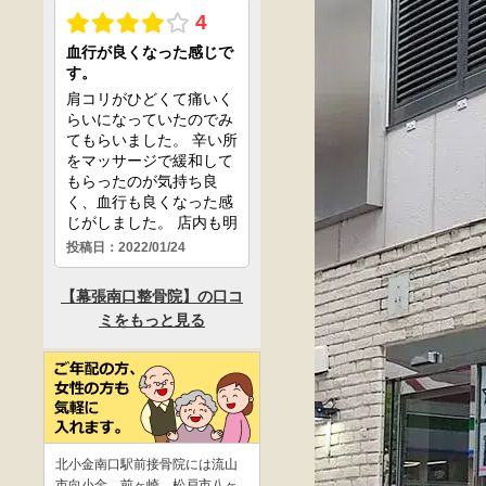
北小金南口駅前接骨院には流山
市向小金、前ヶ崎、松戸市八ヶ