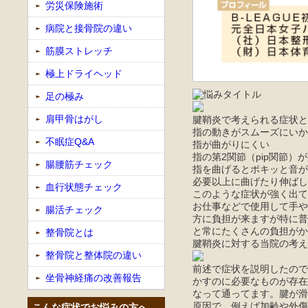
労災保険施術
病院と接骨院の違い
筋膜ストレッチ
極上ドライヘッド
足の極み
肩甲骨はがし
腱鞘炎で考えられる症状と
指の動きがスムーズにいか
不眠症Q&A
指が曲がりにくい
指の第2関節（pip関節
腸腰筋チェック
指を曲げるとポキッと音が
必要以上に曲げたり伸ばし
血行状態チェック
このような症状が強く出て
お仕事などで使用して手や
腸活チェック
方に負担が来ますが特に普
と常にたくさんの負担がか
整骨院とは
腱鞘炎に対する当院の考え
整骨院と整体院の違い
前述で症状を説明したので
坐骨神経痛の改善報告
かすのに必要なものが存在
なって通ってます。腱が滑
原因で、例えば加齢や外傷
こんな症状でお悩みの方へ