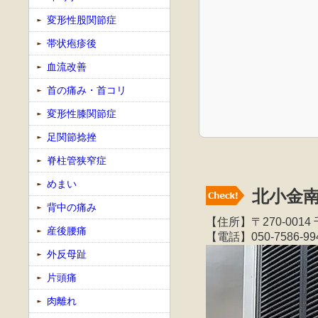
変形性股関節症
帯状疱疹後
血流改善
首の痛み・首コリ
変形性膝関節症
足関節捻挫
脊柱管狭窄症
めまい
北小金
背中の痛み
【住所】〒270-00
産後腰痛
【電話】050-7586-99
外反母趾
片頭痛
肉離れ