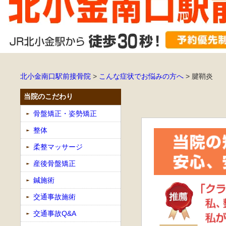
北小金南口駅前接骨院
>
こんな症状でお悩みの方へ
>
腱鞘炎
当院のこだわり
骨盤矯正・姿勢矯正
整体
柔整マッサージ
産後骨盤矯正
鍼施術
交通事故施術
交通事故Q&A