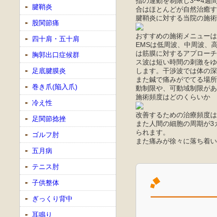
指の運動を制限し3〜4週
腱鞘炎
合はほとんどが自然治癒す
腱鞘炎に対する当院の施術
股関節痛
おすすめの施術メニューは
四十肩・五十肩
EMSは低周波、中周波、
は筋膜に対するアプローチ
胸郭出口症候群
ス波は短い時間の刺激をゆ
します。干渉波では体の深
足底腱膜炎
また鍼で痛みがでてる場所
巻き爪(陥入爪)
動制限や、可動域制限があ
施術頻度はどのくらいか
冷え性
改善するための治療頻度は
足関節捻挫
また人間の細胞の周期が3
られます。
ゴルフ肘
また痛みが徐々に落ち着い
五月病
テニス肘
子供整体
ぎっくり背中
耳鳴り