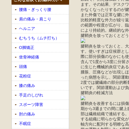
ます。その結果、デスクワ
かなくなったりするのが腱
腰痛・ぎっくり腰
また外傷では正常な腱に外
肩の痛み・肩こり
比較的軽度な外力が繰り返
の範囲や程度が広がり、臨
ヘルニア
により持続的。継続的な外
腱鞘炎を放っておくとどう
むちうち（ムチ打ち）
腱鞘炎を放っておくと、大
O脚矯正
す。使いすぎは症候群とし
際に部分損傷のなかにも使
坐骨神経痛
含んで1度から3度に分留
頭痛
に生じた機械的炎症である
腫脹、圧痛などが出現しほ
花粉症
った病態を示し、関節運動
2度では腱繊維の部分的断
膝の痛み
いです。関節運動および負
腱鞘炎の軽減方法
手足のしびれ
腱鞘炎を改善するには損傷
スポーツ障害
期から3週までの間に腱上
部は繊維組織で連結する。
肘の痛み
する組織に明らかな変化が
不眠症
軸方向に配列する明瞭な高