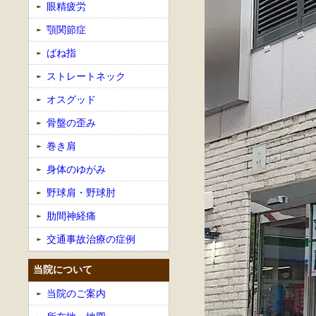
眼精疲労
顎関節症
ばね指
ストレートネック
オスグッド
骨盤の歪み
巻き肩
身体のゆがみ
野球肩・野球肘
肋間神経痛
交通事故治療の症例
当院について
当院のご案内