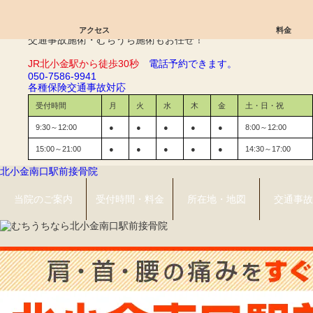
腱鞘炎｜北小金南口駅前接骨院
アクセス
料金
交通事故施術・むちうち施術もお任せ！
JR北小金駅から徒歩30秒
電話予約できます。
050-7586-9941
各種保険
交通事故対応
受付時間
月
火
水
木
金
土・日・祝
9:30～12:00
●
●
●
●
●
8:00～12:00
15:00～21:00
●
●
●
●
●
14:30～17:00
北小金南口駅前接骨院
当院のご案内
受付時間・料金
所在地・地図
交通事故