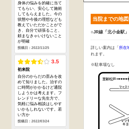
当院までの地図
○JR線「北小金駅」
詳しい案内は「
所在
れます。
※駐車場なし