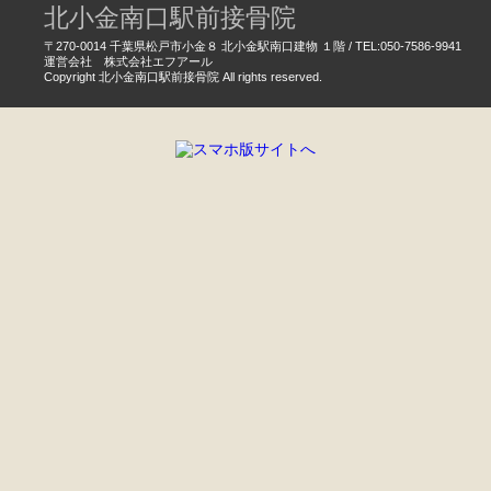
北小金南口駅前接骨院
〒270-0014 千葉県松戸市小金８ 北小金駅南口建物 １階 / TEL:050-7586-9941
運営会社 株式会社エフアール
Copyright 北小金南口駅前接骨院 All rights reserved.
電話する
WEB予約
LINE
かんたん予約