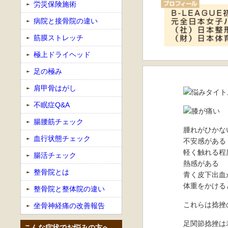
労災保険施術
病院と接骨院の違い
筋膜ストレッチ
極上ドライヘッド
足の極み
肩甲骨はがし
不眠症Q&A
腸腰筋チェック
腫れがひかな
血行状態チェック
不安感がある
軽く触れる程
腸活チェック
熱感がある
整骨院とは
青く皮下出血
体重をかける
整骨院と整体院の違い
これらは捻挫
坐骨神経痛の改善報告
足関節捻挫は
こんな症状でお悩みの方へ