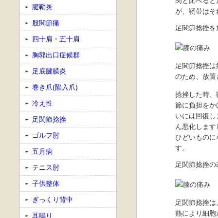
肉と比べると
腱鞘炎
が、靭帯はそ
股関節痛
足関節捻挫を
四十肩・五十肩
胸郭出口症候群
足関節捻挫は
足底腱膜炎
のため、放置
巻き爪(陥入爪)
捻挫した時、
冷え性
節に負担をか
いには回復し
足関節捻挫
ん悪化します
ゴルフ肘
ひどいものに
す。
五月病
足関節捻挫の
テニス肘
子供整体
ぎっくり背中
足関節捻挫は
熱により細胞
耳鳴り