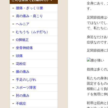
全身にあり、
腰痛・ぎっくり腰
す。
肩の痛み・肩こり
足関節捻挫は
ではないでし
ヘルニア
で、私たちに
むちうち（ムチ打ち）
身近なだけあ
O脚矯正
症状なのです
坐骨神経痛
足関節捻挫に
頭痛
花粉症
捻挫は多くの
膝の痛み
私たちの身体
手足のしびれ
固定するもの
スポーツ障害
移動により負
ドを無理に伸
肘の痛み
靭帯は筋肉と
不眠症