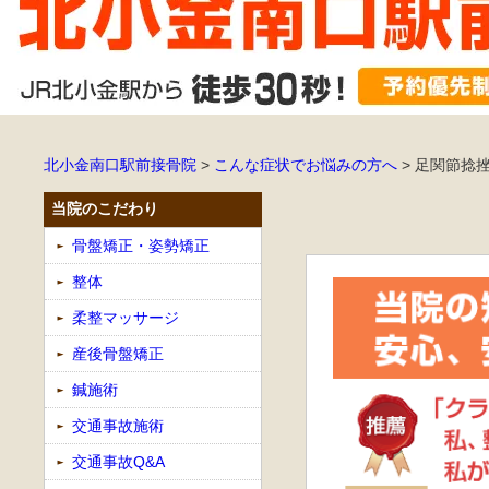
北小金南口駅前接骨院
>
こんな症状でお悩みの方へ
>
足関節捻
当院のこだわり
骨盤矯正・姿勢矯正
整体
柔整マッサージ
産後骨盤矯正
鍼施術
交通事故施術
交通事故Q&A