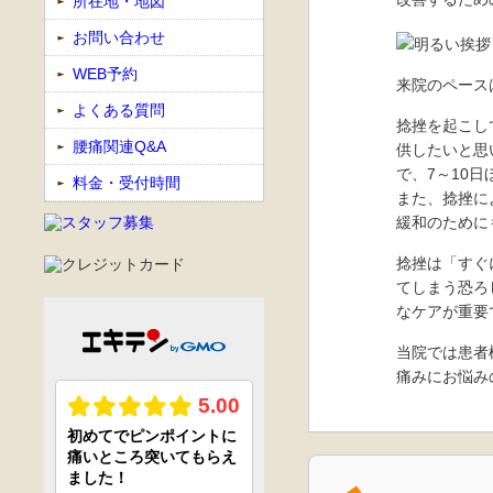
所在地・地図
お問い合わせ
WEB予約
来院のペース
よくある質問
捻挫を起こし
腰痛関連Q&A
供したいと思
で、7～10
料金・受付時間
また、捻挫に
緩和のために
捻挫は「すぐ
てしまう恐ろ
なケアが重要
当院では患者
痛みにお悩み