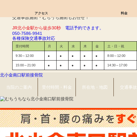
足関節捻挫｜北小金南口駅前接骨院
アクセス
料金
交通事故施術・むちうち施術もお任せ！
JR北小金駅から徒歩30秒
電話予約できます。
050-7586-9941
各種保険
交通事故対応
受付時間
月
火
水
木
金
土・日・祝
9:30～12:00
●
●
●
●
●
8:00～12:00
15:00～21:00
●
●
●
●
●
14:30～17:00
北小金南口駅前接骨院
当院のご案内
受付時間・料金
所在地・地図
交通事故