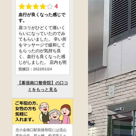
北小金南口駅前接骨院には流山
市向小金、前ヶ崎、松戸市八ヶ