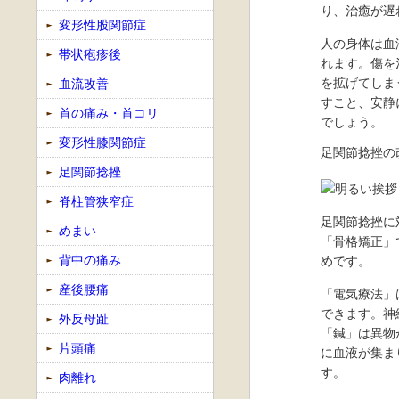
り、治癒が遅
変形性股関節症
人の身体は血
帯状疱疹後
れます。傷を
を拡げてしま
血流改善
すこと、安静
首の痛み・首コリ
でしょう。
変形性膝関節症
足関節捻挫の
足関節捻挫
脊柱管狭窄症
足関節捻挫に
めまい
「骨格矯正」
背中の痛み
めです。
産後腰痛
「電気療法」
できます。神
外反母趾
「鍼」は異物
片頭痛
に血液が集ま
す。
肉離れ