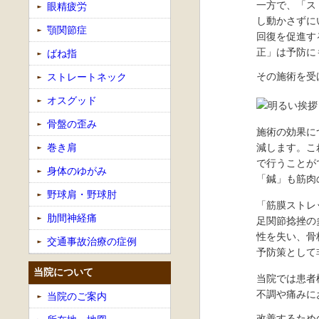
一方で、「ス
眼精疲労
し動かさずに
顎関節症
回復を促進す
正」は予防に
ばね指
その施術を受
ストレートネック
オスグッド
骨盤の歪み
施術の効果に
減します。こ
巻き肩
で行うことが
身体のゆがみ
「鍼」も筋肉
野球肩・野球肘
「筋膜ストレ
肋間神経痛
足関節捻挫の
性を失い、骨
交通事故治療の症例
予防策として
当院について
当院では患者
不調や痛みに
当院のご案内
改善するため