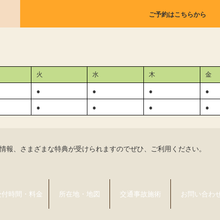
ご予約はこちらから
火
水
木
金
●
●
●
●
●
●
●
●
な情報、さまざまな特典が受けられますのでぜひ、ご利用ください。
受付時間・料金
所在地・地図
交通事故施術
お問い合わ