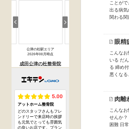
ことがで
出る病気
関わる関
眼精
こんなお
いる だ
る 締め
悪くなる
肉離
こんなお
せんか？
困難 日