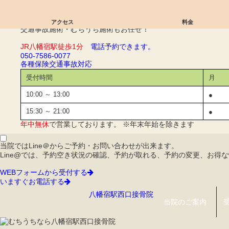
子供整体｜八幡宿駅西口接骨院
アクセス
料金
交通事故施術・むちうち施術もお任せ！
JR八幡宿駅徒歩1分
電話予約できます。
050-7586-0077
各種保険
交通事故対応
受付時間
月
10:00 ～ 13:00
●
15:30 ～ 21:00
●
年中無休
で営業しております。 ※年末年始を除きます
当院ではLine＠からご予約・お問い合わせが出来ます。
Line@では、予約空き状況の確認、予約が取れる、予約の変更、お得
WEBフォームから受付する
いますぐお電話する
八幡宿駅西口接骨院
当院のご案内