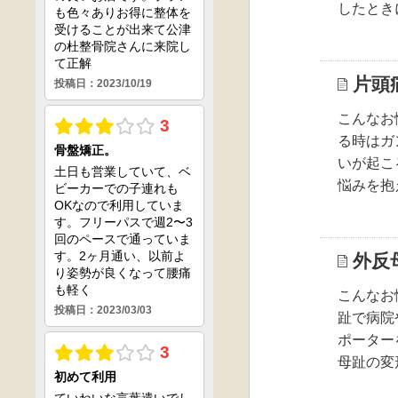
したとき
片頭
こんなお
る時はガ
いが起こ
悩みを抱
外反
こんなお
趾で病院
ポーター
母趾の変