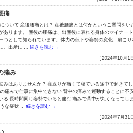
腰痛
 について 産後腰痛とは？ 産後腰痛とは何かというご質問をい
があります。 産後の腰痛は、出産後に表れる身体のマイナート
一つとして知られています。体力の低下や姿勢の変化、肩こり
に、出産に …
続きを読む
→
[ 2024年10月1日
の痛み
悩みはありませんか？ 寝返りが痛くて寝ている途中で起きてし
中の痛みで仕事に集中できない 背中の痛みで運動することに不
いる 長時間同じ姿勢でいると痛む 痛みで背中が丸くなってし
ような症状 …
続きを読む
→
[ 2024年7月31日
い