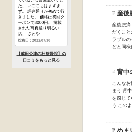
産後
産後腰痛
だくこと
ラブルの
どと同様
背中
こんなお
まう 背
を感じて
う この
めま