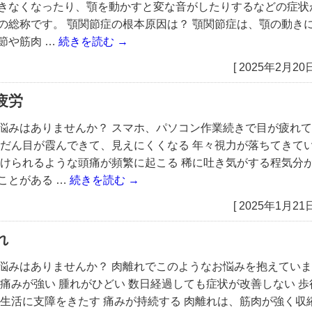
きなくなったり、顎を動かすと変な音がしたりするなどの症状
の総称です。 顎関節症の根本原因は？ 顎関節症は、顎の動き
節や筋肉 …
続きを読む
→
[ 2025年2月20日
疲労
悩みはありませんか？ スマホ、パソコン作業続きで目が疲れて
んだん目が霞んできて、見えにくくなる 年々視力が落ちてきて
付けられるような頭痛が頻繁に起こる 稀に吐き気がする程気分
ことがある …
続きを読む
→
[ 2025年1月21日
れ
悩みはありませんか？ 肉離れでこのようなお悩みを抱えていま
 痛みが強い 腫れがひどい 数日経過しても症状が改善しない 歩
常生活に支障をきたす 痛みが持続する 肉離れは、筋肉が強く収