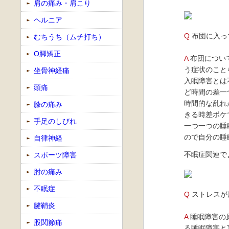
肩の痛み・肩こり
ヘルニア
Q
布団に入っ
むちうち（ムチ打ち）
O脚矯正
A
布団につい
う症状のこと
坐骨神経痛
入眠障害とは
頭痛
ど時間の差一
時間的な乱れ
膝の痛み
きる時差ボケ
手足のしびれ
一つ一つの睡
ので自分の睡
自律神経
不眠症関連で
スポーツ障害
肘の痛み
不眠症
Q
ストレスが
腱鞘炎
A
睡眠障害の
股関節痛
る睡眠障害と