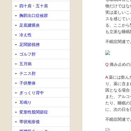
四十肩・五十肩
物だけではな
実は楽しいこ
胸郭出口症候群
スを感じてい
足底腱膜炎
る、ここから
も立派な睡眠
冷え性
不眠症関連で
足関節捻挫
ゴルフ肘
五月病
Q
痛み止めの
テニス肘
A
薬には飲ん
子供整体
り、薬に含ま
因となる場合
ぎっくり背中
また、アルコ
耳鳴り
たり、睡眠の
に、次の日を
変形性股関節症
不眠症関連で
帯状疱疹後