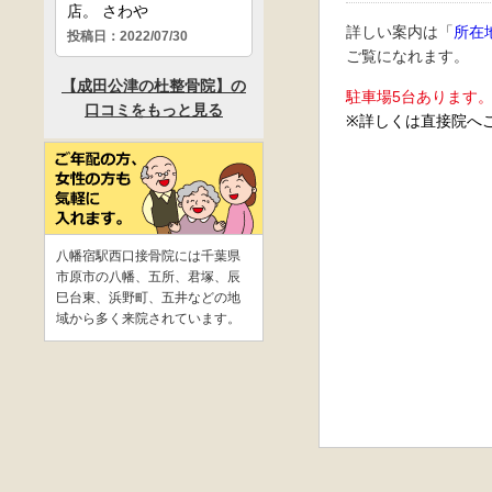
詳しい案内は「
所在
ご覧になれます。
駐車場5台あります
※詳しくは直接院へ
八幡宿駅西口接骨院には千葉県
市原市の八幡、五所、君塚、辰
巳台東、浜野町、五井などの地
域から多く来院されています。