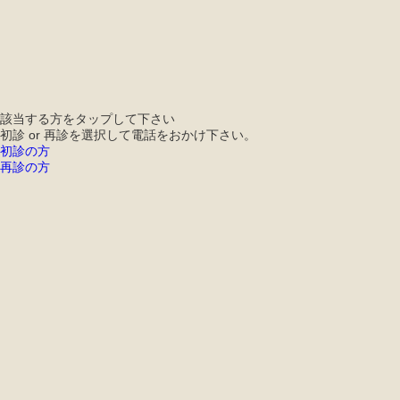
電話する
WEB予約
LINE
かんたん予約
該当する方をタップして下さい
初診 or 再診を選択して電話をおかけ下さい。
初診の方
再診の方