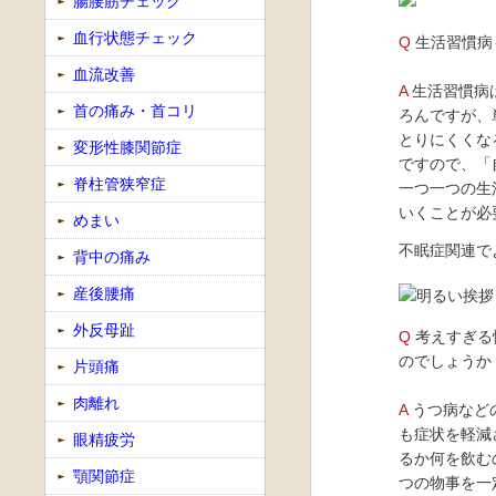
腸腰筋チェック
血行状態チェック
Q
生活習慣病
血流改善
A
生活習慣病
首の痛み・首コリ
ろんですが、
とりにくくな
変形性膝関節症
ですので、「
脊柱管狭窄症
一つ一つの生
いくことが必
めまい
不眠症関連で
背中の痛み
産後腰痛
外反母趾
Q
考えすぎる
のでしょうか
片頭痛
肉離れ
A
うつ病など
も症状を軽減
眼精疲労
るか何を飲む
顎関節症
つの物事を一