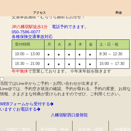
不眠症Q&A｜八幡宿駅西口接骨院
アクセス
料金
交通事故施術・むちうち施術もお任せ！
JR八幡宿駅徒歩1分
電話予約できます。
050-7586-0077
各種保険
交通事故対応
受付時間
月
火
水
木
金
土・日・祝
10:00 ～ 13:00
8:30 ～ 12:30
●
●
●
●
●
15:30 ～ 21:00
15:00 ～ 17:30
●
●
●
●
●
年中無休
で営業しております。 ※年末年始を除きます
当院ではLine＠からご予約・お問い合わせが出来ます。
Line@では、予約空き状況の確認、予約が取れる、予約の変更、お得な
情報、さまざまな特典が受けられますのでぜひ、ご利用ください。
WEBフォームから受付する
いますぐお電話する
八幡宿駅西口接骨院
当院のご案内
受付時間・料金
所在地・地図
交通事故