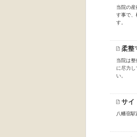
当院の産
す事で、
す。
柔整
当院は整
に尽力し
い。
サイ
八幡宿駅