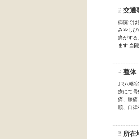
交通
病院では
みやしび
痛がする
ます 当院
整体
JR八幡
療にて骨
痛、膝痛
順、自律
所在