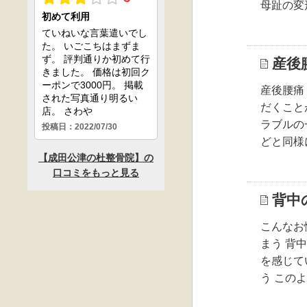
母趾の変
産後
産後腰痛
だくこと
ラブルの
どと同様
背中
こんなお
まう 背
を感じて
う この