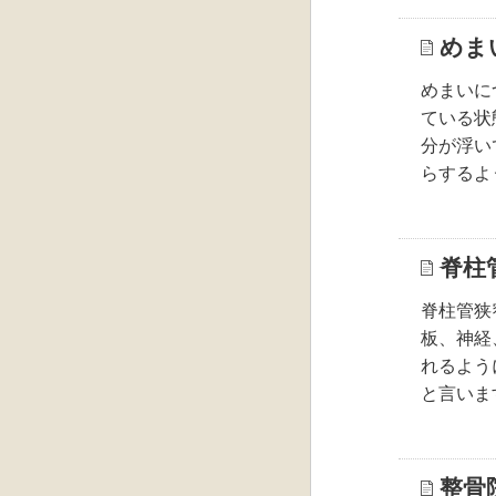
めま
めまいに
ている状
分が浮い
らするよ
脊柱
脊柱管狭
板、神経
れるよう
と言いま
整骨