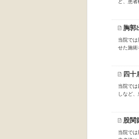
ど、患者
胸郭
当院では
せた施術
四十
当院では
しなど、
股関
当院では