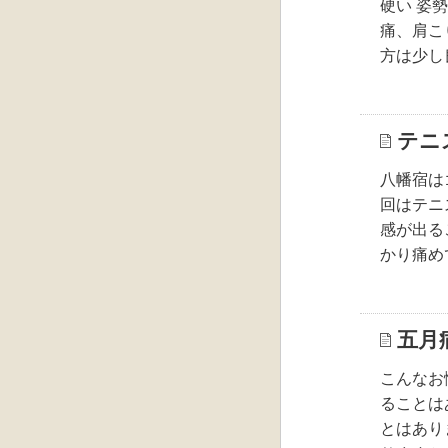
硬い 姿
痛、肩こ
方は少し
テニ
八幡宿は
回はテニ
感が出る
かり痛め
五月
こんなお
ることは
とはあり