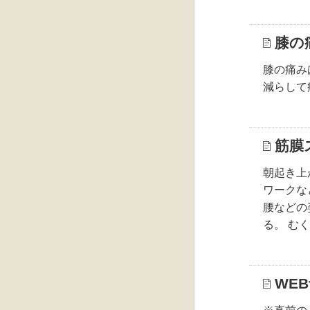
膝の
膝の痛み
減らして
筋膜
朝起き上
ワークな
腰などの
る。 む
WE