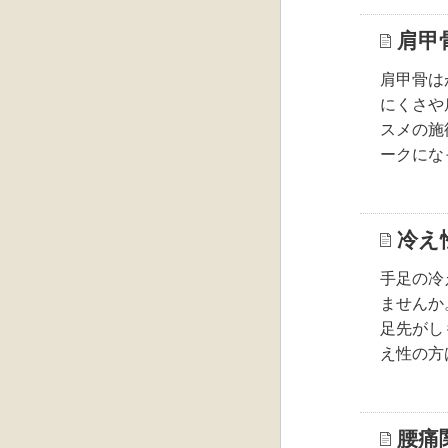
肩甲
肩甲骨は
にくさや
スメの施
ークにな
冷え
手足の冷
ませんか
足先がし
え性の方
腰痛