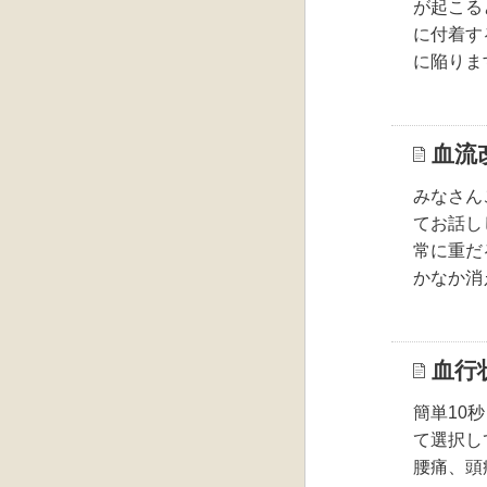
が起こる
に付着す
に陥りま
血流
みなさん
てお話し
常に重だ
かなか消
血行
簡単10
て選択し
腰痛、頭