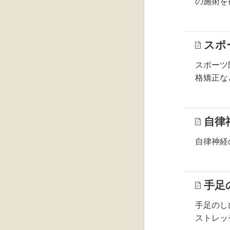
の施術を
スポ
スポーツ
格矯正な
自律
自律神経
手足
手足のし
ストレッ