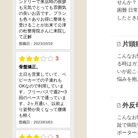
せんか？
困難 日
したとき
片頭
こんなお
る時はガ
いが起こ
悩みを抱
外反
こんなお
趾で病院
ポーター