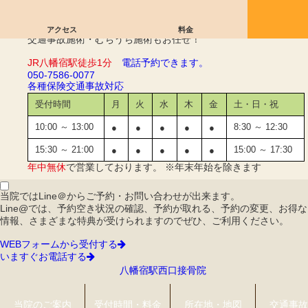
ゴルフ肘｜八幡宿駅西口接骨院
アクセス
料金
交通事故施術・むちうち施術もお任せ！
JR八幡宿駅徒歩1分
電話予約できます。
050-7586-0077
各種保険
交通事故対応
受付時間
月
火
水
木
金
土・日・祝
10:00 ～ 13:00
8:30 ～ 12:30
●
●
●
●
●
15:30 ～ 21:00
15:00 ～ 17:30
●
●
●
●
●
年中無休
で営業しております。 ※年末年始を除きます
当院ではLine＠からご予約・お問い合わせが出来ます。
Line@では、予約空き状況の確認、予約が取れる、予約の変更、お得な
情報、さまざまな特典が受けられますのでぜひ、ご利用ください。
WEBフォームから受付する
いますぐお電話する
八幡宿駅西口接骨院
当院のご案内
受付時間・料金
所在地・地図
交通事故