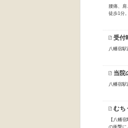
腰痛、肩
徒歩1分
受付
八幡宿駅
当院
八幡宿駅
むち
【八幡宿
の衝撃に