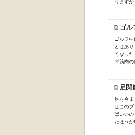
りますか
ゴル
ゴルフ中
とはあり
くなった
ず筋肉の
足関
足を今ま
ばこのブ
ばいいの
たほうが