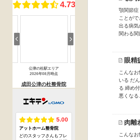
顎関節症
ことがで
出る病気
関わる関
眼精
こんなお
いる だ
る 締め
悪くなる
肉離
こんなお