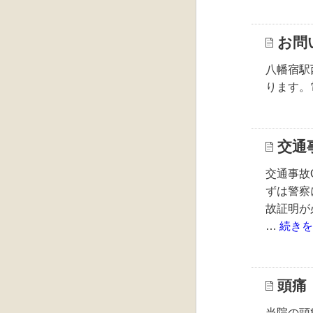
お問
八幡宿駅
ります。
交通
交通事故Q
ずは警察
故証明が
…
続き
頭痛
当院の頭