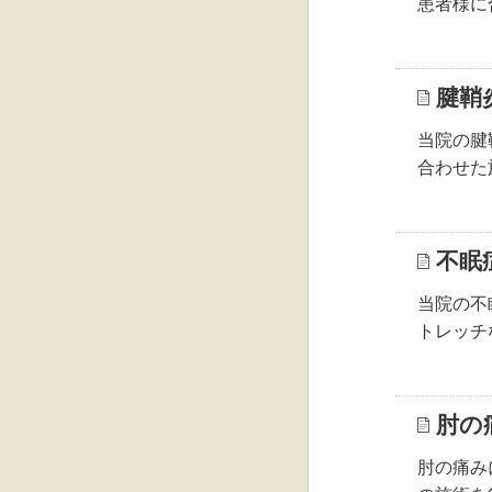
患者様に
腱鞘
当院の腱
合わせた
不眠
当院の不
トレッチ
肘の
肘の痛み