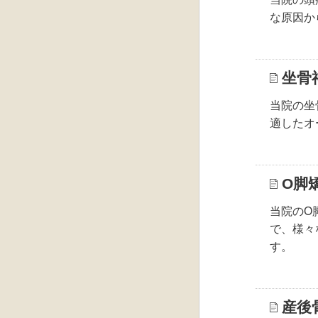
な原因か
坐骨
当院の坐
適したオ
O脚
当院のO
で、様々
す。
産後