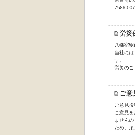
※直前の
7586-00
労災
八幡宿駅
当社には
す。
労災のこ
ご意
ご意見投
ご意見を
ませんの
ため、頂