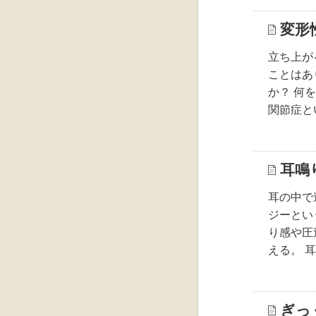
変形
立ち上が
ことはあ
か？ 何
関節症と
耳鳴
耳の中で
ジーとい
り感や圧
える。 
ぎっ