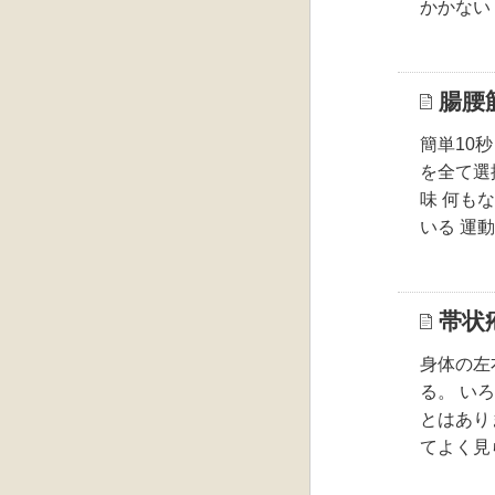
かかない
腸腰
簡単10
を全て選
味 何も
いる 運
帯状
身体の左
る。 い
とはあり
てよく見