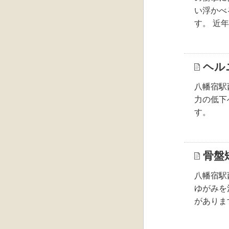
い浮かべ
す。 近
ヘル
八幡宿駅
力の低下
す。
骨盤
八幡宿駅
ゆがみを
がありま