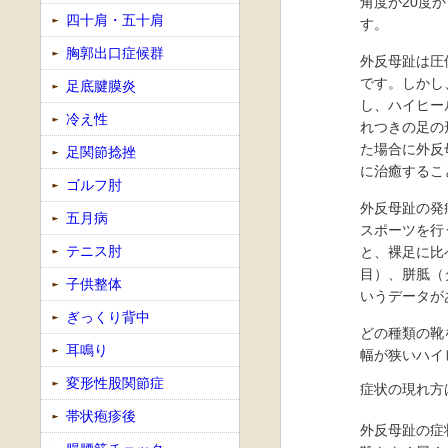
角度が20度か
四十肩・五十肩
す。
胸郭出口症候群
外反母趾は圧
です。しかし
足底腱膜炎
し、ハイヒー
冷え性
れつきの足の
た場合に外反
足関節捻挫
に治癒するこ
ゴルフ肘
外反母趾の発
五月病
スポーツを行
テニス肘
と、裸足に比
目）、胼胝（
子供整体
いうデータが
ぎっくり背中
どの種類の靴
耳鳴り
幅が狭いハイ
変形性股関節症
症状の現れ方
帯状疱疹後
外反母趾の症