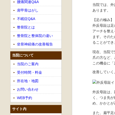
腰痛関連Q&A
当院では、外
肩甲骨はがし
あります。
不眠症Q&A
【足の極み】
外反母趾は足
整骨院とは
アーチを整え
整骨院と整体院の違い
ます。そのた
ることができ
坐骨神経痛の改善報告
現在、当院で
当院について
爪の方など、
この機会に「
当院のご案内
改善していく
受付時間・料金
所在地・地図
お問い合わせ
外反母趾は、
く、つま先が
WEB予約
め、かかとが
サイト内
また、扁平足