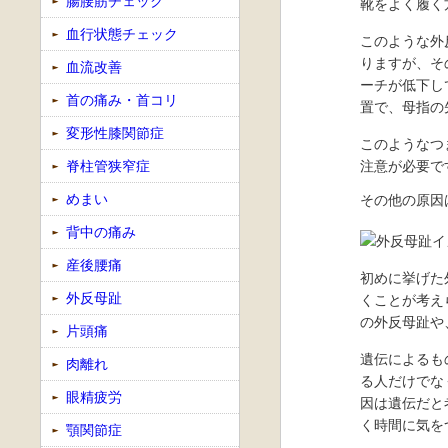
腸腰筋チェック
靴をよく履く
血行状態チェック
このような外
りますが、そ
血流改善
ーチが低下し
首の痛み・首コリ
置で、母指の
変形性膝関節症
このようなつ
脊柱管狭窄症
注意が必要で
めまい
その他の原因
背中の痛み
産後腰痛
初めに挙げた
外反母趾
くことが考え
の外反母趾や
片頭痛
遺伝によるも
肉離れ
る人だけでな
眼精疲労
因は遺伝だと
く時間に気を
顎関節症