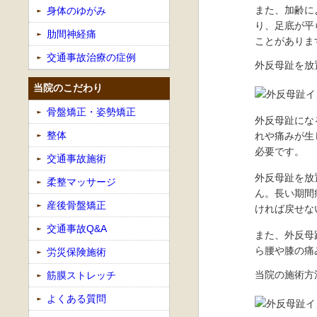
また、加齢に
身体のゆがみ
り、足底が平
肋間神経痛
ことがありま
交通事故治療の症例
外反母趾を放
当院のこだわり
骨盤矯正・姿勢矯正
外反母趾にな
整体
れや痛みが生
必要です。
交通事故施術
外反母趾を放
柔整マッサージ
ん。長い期間
産後骨盤矯正
ければ戻せな
交通事故Q&A
また、外反母
ら腰や膝の痛
労災保険施術
当院の施術方
筋膜ストレッチ
よくある質問