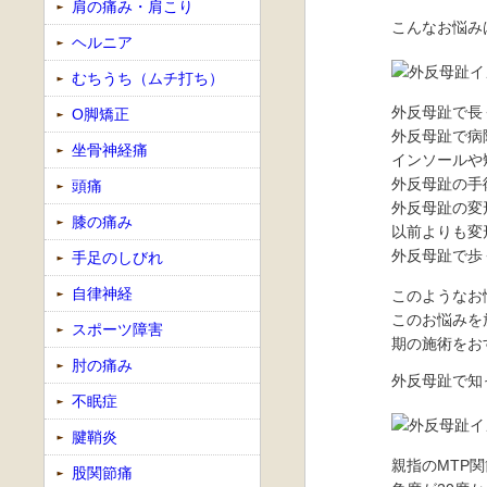
肩の痛み・肩こり
こんなお悩み
ヘルニア
むちうち（ムチ打ち）
外反母趾で長
O脚矯正
外反母趾で病
坐骨神経痛
インソールや
外反母趾の手
頭痛
外反母趾の変
膝の痛み
以前よりも変
外反母趾で歩
手足のしびれ
自律神経
このようなお
このお悩みを
スポーツ障害
期の施術をお
肘の痛み
外反母趾で知
不眠症
腱鞘炎
親指のMTP
股関節痛