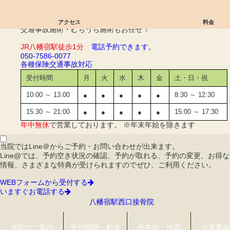
外反母趾｜八幡宿駅西口接骨院
アクセス
料金
交通事故施術・むちうち施術もお任せ！
JR八幡宿駅徒歩1分
電話予約できます。
050-7586-0077
各種保険
交通事故対応
受付時間
月
火
水
木
金
土・日・祝
10:00 ～ 13:00
8:30 ～ 12:30
●
●
●
●
●
15:30 ～ 21:00
15:00 ～ 17:30
●
●
●
●
●
年中無休
で営業しております。 ※年末年始を除きます
当院ではLine＠からご予約・お問い合わせが出来ます。
Line@では、予約空き状況の確認、予約が取れる、予約の変更、お得な
情報、さまざまな特典が受けられますのでぜひ、ご利用ください。
WEBフォームから受付する
いますぐお電話する
八幡宿駅西口接骨院
当院のご案内
受付時間・料金
所在地・地図
交通事故