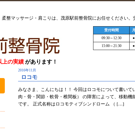
整体・柔整マッサージ・肩こりは、茂原駅前整骨院にお任せください
受付時間
09:30～12:30
●
15:00～21:30
●
以上の実績
があります！
2016年11月
ロコモ
みなさま、こんにちは！！ 今回はロコモについて書いて
肉・骨・関節・軟骨・椎間板） の障害によって、移動機
です。 正式名称はロコモティブシンドローム （ […]