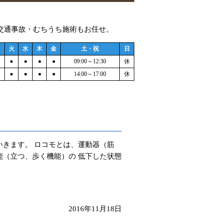
。交通事故・むちうち施術もお任せ。
月
火
水
木
金
土・祝
日
●
●
●
●
09:00～12:30
休
●
●
●
●
14:00～17:00
休
いきます。 ロコモとは、運動器（筋
能（立つ、歩く機能）の 低下した状態
2016年11月18日