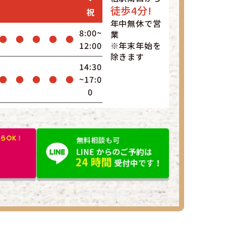
徒歩4分!
祝
年中無休で営
8:00~
業
●
●
●
●
●
12:00
※年末年始を
除きます
14:30
●
●
●
●
●
~17:0
0