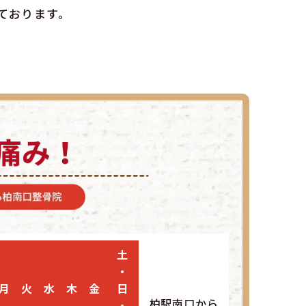
ております。
土
・
月
火
水
木
金
日
柏駅南口から
・