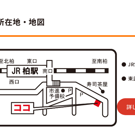
所在地・地図
● 
● 
詳