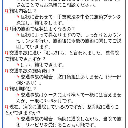
さなことでもお気軽にご相談ください。
Q
.施術内容は？
A
.症状に合わせて、手技療法を中心に施術プランを
決定し、施術をします。
Q
.1回の施術で症状はよくなるの？
A
.症状によって異なりますので、しっかりとカウン
セリングを行い、施術後に今後の施術に関してご説
明していきます。
Q
.交通事故に遭い「むち打ち」と言われました。整骨院
で施術できますか？
A
.はい、施術できます。
Q
.交通事故の施術費は？
A
.交通事故の場合、窓口負担はありません（※一部
例外あり）。
Q
.施術期間は？
A
.交通事故はケースにより様々で一概には言えませ
んが、一般に3～6ヶ月です。
Q
.現在、病院に通院しているのですが、整骨院に通うこ
とができますか？
A
.交通事故の場合、病院に通院しながら、当院で施
術、リハビリを受けることも可能です。