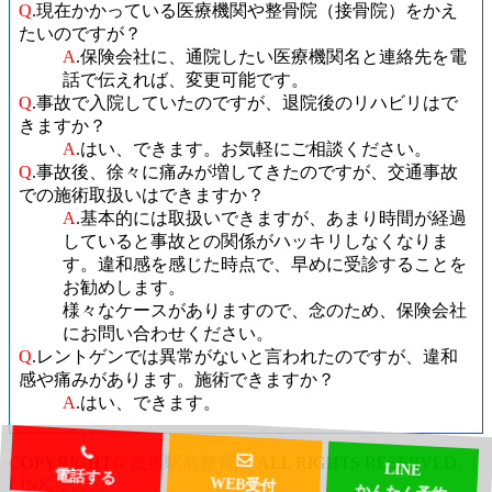
Q
.現在かかっている医療機関や整骨院（接骨院）をかえ
たいのですが？
A
.保険会社に、通院したい医療機関名と連絡先を電
話で伝えれば、変更可能です。
Q
.事故で入院していたのですが、退院後のリハビリはで
きますか？
A
.はい、できます。お気軽にご相談ください。
Q
.事故後、徐々に痛みが増してきたのですが、交通事故
での施術取扱いはできますか？
A
.基本的には取扱いできますが、あまり時間が経過
していると事故との関係がハッキリしなくなりま
す。違和感を感じた時点で、早めに受診することを
お勧めします。
様々なケースがありますので、念のため、保険会社
にお問い合わせください。
Q
.レントゲンでは異常がないと言われたのですが、違和
感や痛みがあります。施術できますか？
A
.はい、できます。
LINE
COPYRIGHT©
茂原駅前整骨院
ALL RIGHTS RESERVED. ｜
かんたん予約
WEB受付
LINK
電話する