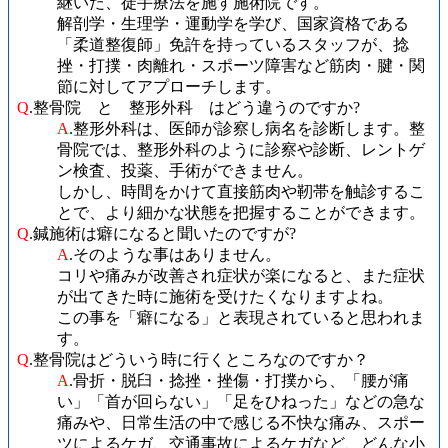
継いだ、徒手療法を施す施術院です。
解剖学・生理学・運動学を学び、国家資格である
「柔道整復師」免許を持っているスタッフが、捻
挫・打撲・肉離れ・スポーツ障害など筋肉・腱・関
節に対してアプローチします。
Q
.整骨院 と 整形外科 はどう違うのですか?
A
.整形外科は、医師が診察し病名を診断します。整
骨院では、整形外科のように診察や診断、レントゲ
ン検査、投薬、手術ができません。
しかし、時間をかけて直接筋肉や靭帯を触診するこ
とで、より細かな状態を把握することができます。
Q
.鍼施術は癖になると聞いたのですが?
A
.そのような事はありません。
コリや痛みが改善され症状が楽になると、また症状
が出てきた時に施術を受けたくなりますよね。
この事を「癖になる」と表現されていると思われま
す。
Q
.整骨院はどういう時に行くところなのですか？
A
.骨折・脱臼・捻挫・挫傷・打撲から、「腰が痛
い」「首が回らない」「足をひねった」などの急な
痛みや、日常生活の中で感じる不快な痛み、スポー
ツによるケガ、交通事故によるケガなど、どんな小