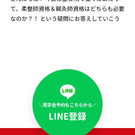
先輩インタビュー｜石川玲美さん
て、柔整師資格＆鍼灸師資格はどちらも必要
なのか？！ という疑問にお答えしていこう
と思います💡 結論、”W資格の方が長期的に
マネージャーに聞く100の質問
見て有利”です👀 理由は・・・💡 ✅治 […]
WORK STYLE
方を知る
施術家業務
＼見学会予約もこちらから／
トレーナー活動
LINE登録
クラシオンのさまざまな働き方