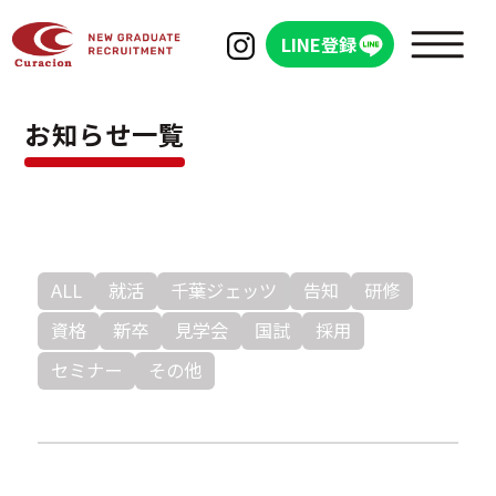
LINE登録
お知らせ一覧
WHAT'S Curacion
シオンを知る
ALL
就活
千葉ジェッツ
告知
研修
資格
新卒
見学会
国試
採用
会社概要
セミナー
その他
クラシオンの成長と特徴