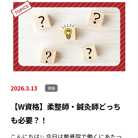
トップメッセージ
社長に聞く100の質問
治療院見学会
Curacion PEOPLE
知る
2026.3.13
資格
数字で見るクラシオン
【W資格】柔整師・鍼灸師どっち
も必要？！
先輩インタビュー｜太田凌平さん
こんにちは✨ 今日は整骨院で働くにあたっ