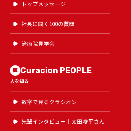
店舗一覧
トップメッセージ
社長に聞く100の質問
採用情報
治療院見学会
FAQ
Curacion PEOPLE
人を知る
LINE登録
数字で見るクラシオン
先輩インタビュー｜太田凌平さん
採用公式Instagram