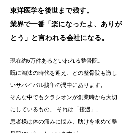
店舗一覧
東洋医学を後世まで残す。
業界で一番「楽になったよ、ありが
採用情報
とう」と言われる会社になる。
現在約5万件あるといわれる整骨院。
FAQ
既に淘汰の時代を迎え、どの整骨院も激し
いサバイバル競争の渦中にあります。
LINE登録
そんな中でもクラシオンが創業時から大切
にしているもの。 それは「接遇」。
患者様は体の痛みに悩み、助けを求めて整
採用公式Instagram