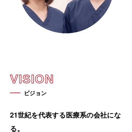
WORKING CONDITIONS
環境を知る
研修制度
院内風景
VISION
福利厚生
ビジョン
クラシオン社員のリアル
21世紀を代表する医療系の会社にな
る。