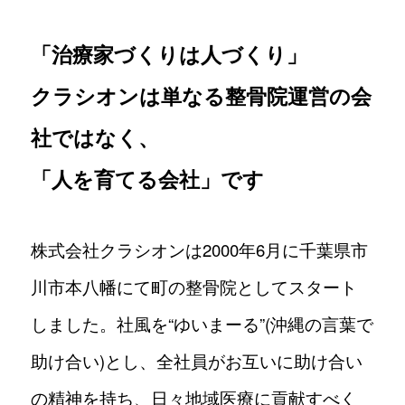
トップメッセージ
「治療家づくりは人づくり」
社長に聞く100の質問
クラシオンは単なる整骨院運営の会
治療院見学会
社ではなく、
「人を育てる会社」です
Curacion PEOPLE
知る
株式会社クラシオンは2000年6月に千葉県市
川市本八幡にて町の整骨院としてスタート
数字で見るクラシオン
しました。社風を“ゆいまーる”(沖縄の言葉で
助け合い)とし、全社員がお互いに助け合い
先輩インタビュー｜太田凌平さん
の精神を持ち、日々地域医療に貢献すべく