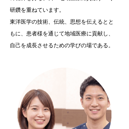
先輩インタビュー｜石川玲美さん
研鑽を重ねています。
東洋医学の技術、伝統、思想を伝えるとと
マネージャーに聞く100の質問
もに、患者様を通じて地域医療に貢献し、
自己を成長させるための学びの場である。
WORK STYLE
方を知る
施術家業務
トレーナー活動
クラシオンのさまざまな働き方