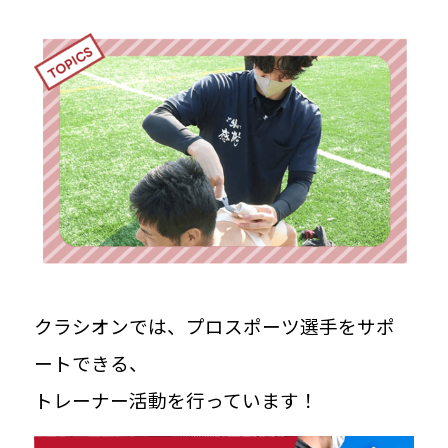
トップメッセージ
社長に聞く100の質問
治療院見学会
Curacion PEOPLE
知る
クラシオンでは、プロスポーツ選手をサポ
数字で見るクラシオン
ートできる、
トレーナー活動を行っています！
先輩インタビュー｜太田凌平さん