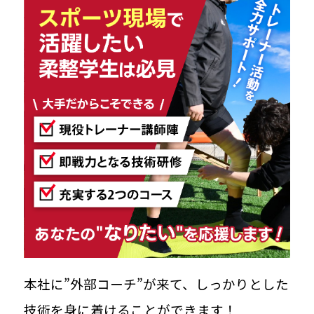
先輩インタビュー｜石川玲美さん
マネージャーに聞く100の質問
WORK STYLE
方を知る
施術家業務
トレーナー活動
本社に”外部コーチ”が来て、しっかりとした
クラシオンのさまざまな働き方
技術を身に着けることができます！