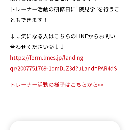
トレーナー活動の研修日に”院見学”を行うこ
ともできます！
WORKING CONDITIONS
環境を知る
↓↓気になる人はこちらのLINEからお問い
合わせください💡↓↓
研修制度
https://form.lmes.jp/landing-
qr/2007751769-1omDJZ3d?uLand=PAR4dS
院内風景
トレーナー活動の様子はこちらから👀
福利厚生
クラシオン社員のリアル