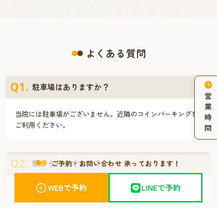
肉離れ
腱鞘炎
よくある質問
胸郭出口症候群
足底腱膜炎
Q1.
駐車場はありますか？
営
業
産後骨盤矯正
手根管症候群
当院には駐車場がございません。近隣のコインパーキングを
時
ご利用ください。
間
子供整体
ぎっくり背中
Q2.
駅から何分ですか？
ご予約・お問い合わせ 承っております！
WEBで予約
LINEで予約
腸腰筋チェック
血行状態チェック
札幌市営 地下鉄東西線「琴似駅」から徒歩3分です。