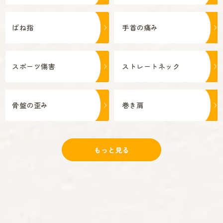
ばね指
手首の痛み
スポーツ傷害
ストレートネック
骨盤の歪み
巻き肩
身体のゆがみ
野球肩・野球肘
もっと見る
肋間神経痛
骨折
首の痛み
捻挫