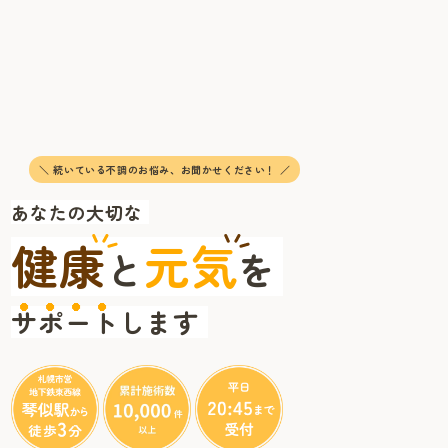
＼ 続いている不調のお悩み、お聞かせください！ ／
あなたの大切な
健康
元気
と
を
サポート
します