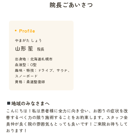
院長ごあいさつ
Profile
やまがた しょう
山形 笙
院長
出身地：北海道札幌市
血液型：O型
趣味・特技：ドライブ、サウナ、
スノーボード
資格：柔道整復師
地域のみなさまへ
こんにちは！私は患者様に全力に向き合い、お困りの症状を改
善するべく力の限り施術することをお約束します。スタッフ全
員仲が良く院の雰囲気もとっても良いです！ご来院お待ちして
おります！