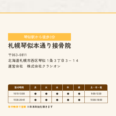
琴似駅から徒歩3分
札幌琴似本通り接骨院
〒063-0811
北海道札幌市西区琴似１条３丁目３−１４
運営会社 株式会社クラシオン
受付時間
月
火
水
木
金
土・日・祝
10:15-13:00
●
●
●
●
●
9:00-12:30
15:30-20:45
●
●
●
●
●
15:00-18:00
年中無休で営業
※年末年始を除きます