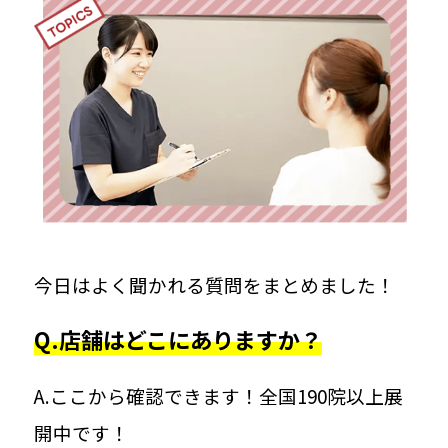
トップメッセージ
社長に聞く100の質問
治療院見学会
Curacion PEOPLE
知る
今日はよく聞かれる質問をまとめました！
Q.店舗はどこにありますか？
数字で見るクラシオン
A.ここから確認できます！全国190院以上展
先輩インタビュー｜太田凌平さん
開中です！