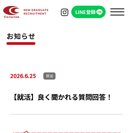
LINE登録
お知らせ
WHAT'S Curacion
シオンを知る
2026.6.25
就活
会社概要
【就活】良く聞かれる質問回答！
クラシオンの成長と特徴