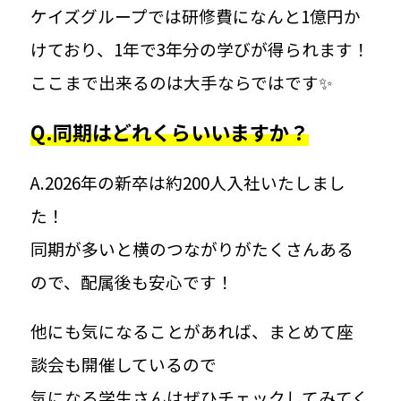
ケイズグループでは研修費になんと1億円か
けており、1年で3年分の学びが得られます！
WORKING CONDITIONS
ここまで出来るのは大手ならではです✨
環境を知る
Q.同期はどれくらいいますか？
研修制度
A.2026年の新卒は約200人入社いたしまし
た！
院内風景
同期が多いと横のつながりがたくさんある
ので、配属後も安心です！
福利厚生
他にも気になることがあれば、まとめて座
クラシオン社員のリアル
談会も開催しているので
気になる学生さんはぜひチェックしてみてく