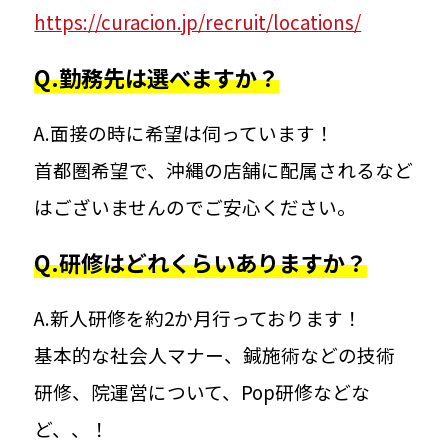
https://curacion.jp/recruit/locations/
先輩インタビュー｜石川玲美さん
Q.勤務先は選べますか？
マネージャーに聞く100の質問
A.面接の時に希望は伺っています！
首都圏希望で、沖縄の店舗に配属されるなど
WORK STYLE
はございませんのでご安心ください。
方を知る
Q.研修はどれくらいありますか？
施術家業務
A.新人研修を約2か月行っております！
基本的な社会人マナー、鍼施術などの技術
トレーナー活動
研修、院運営について、Pop研修などな
クラシオンのさまざまな働き方
ど、、！