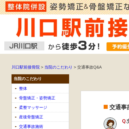
川口駅前接骨院
>
当院のこだわり
>
交通事故Q&A
当院のこだわり
整体
骨盤矯正・姿勢矯正
交通事故
柔整マッサージ
産後骨盤矯正
Q
交通事故施術