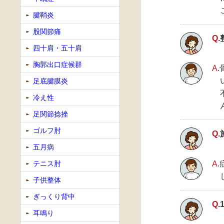
腱鞘炎
股関節痛
Q
四十肩・五十肩
胸郭出口症候群
A
足底腱膜炎
冷え性
足関節捻挫
ゴルフ肘
Q
五月病
テニス肘
A
子供整体
ぎっくり背中
Q
耳鳴り