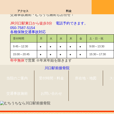
交通事故Q&A｜川口駅前接骨院
アクセス
料金
交通事故施術・むちうち施術もお任せ！
JR川口駅東口から徒歩3分
電話予約できます。
050-7587-5154
各種保険
交通事故対応
受付時間
月
火
水
木
金
土・日・祝
9:45～12:30
●
●
●
●
●
9:00～13:30
15:00～20:45
●
●
●
●
●
15:30～17:30
年中無休
で営業 ※年末年始を除きます
川口駅前接骨院
当院のご案内
受付時間・料金
所在地・地図
ス
交通事故施術
お問い合わせ