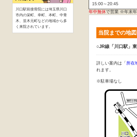
15:00～20:45
川口駅前接骨院には埼玉県川口
年中無休
で営業 ※年末
市内の栄町、幸町、本町、中青
木、並木元町などの地域から多
く来院されています。
当院までの地図
○JR線「川口駅」
詳しい案内は「
所在
れます。
※駐車場なし